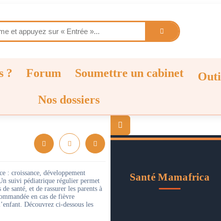
s ?
Forum
Soumettre un cabinet
Outi
Nos dossiers
nce : croissance, développement
Santé Mamafrica
Un suivi pédiatrique régulier permet
e santé, et de rassurer les parents à
ecommandée en cas de fièvre
’enfant. Découvrez ci-dessous les