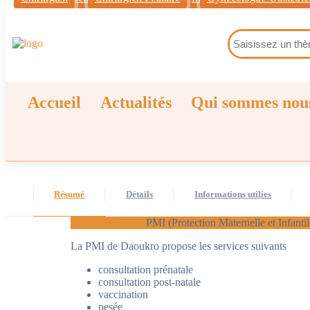
Accueil
Actualités
Qui sommes nou
Résumé
Détails
Informations utilies
Accueil
Maternité
PMI (Protection Maternelle et Infant
La PMI de Daoukro propose les services suivants
consultation prénatale
consultation post-natale
vaccination
pesée