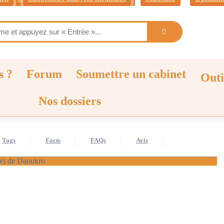
s ?
Forum
Soumettre un cabinet
Outi
Nos dossiers
Tags
Facts
FAQs
Avis
ile) de Daoukro