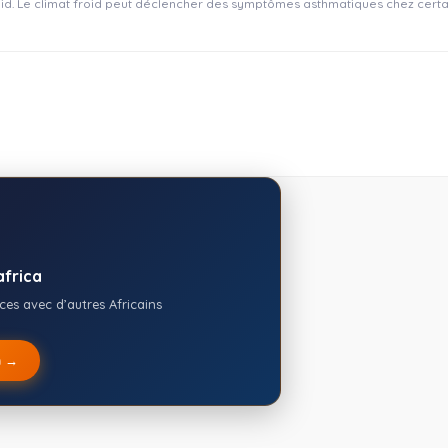
froid. Le climat froid peut déclencher des symptômes asthmatiques chez certai
frica
es avec d’autres Africains
m →