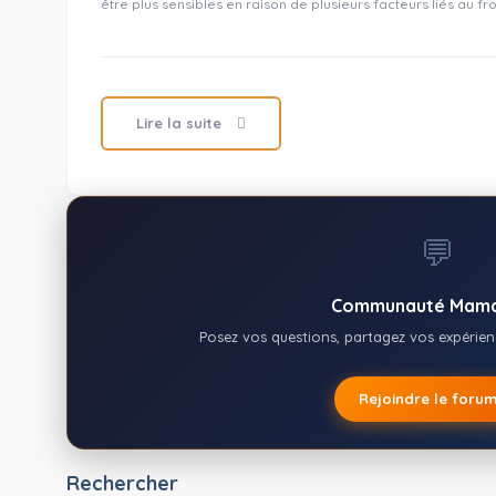
être plus sensibles en raison de plusieurs facteurs liés au 
Lire la suite
💬
Communauté Mama
Posez vos questions, partagez vos expérienc
Rejoindre le foru
Rechercher