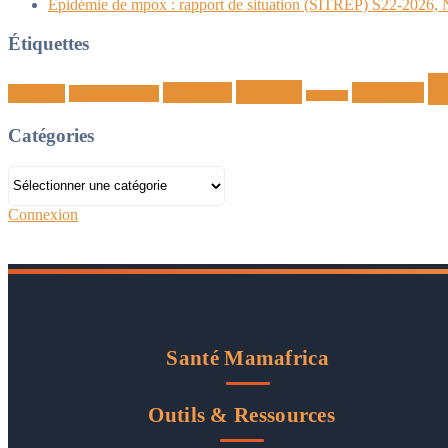
Epidémie de mpox : rapport de situation (SITREP) S22-2026,
Étiquettes
s
Afrique
actualites
Maternité
Abidjan
accouchement
grossesse
Catégories
Catégories
Connexion
Santé Mamafrica
Outils & Ressources