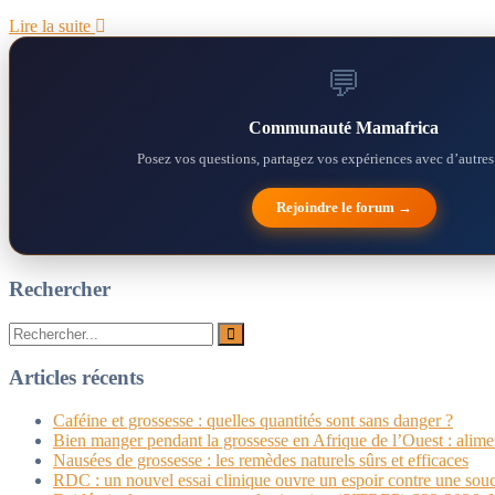
Lire la suite
💬
Communauté Mamafrica
Posez vos questions, partagez vos expériences avec d’autres
Rejoindre le forum →
Rechercher
Articles récents
Caféine et grossesse : quelles quantités sont sans danger ?
Bien manger pendant la grossesse en Afrique de l’Ouest : aliments
Nausées de grossesse : les remèdes naturels sûrs et efficaces
RDC : un nouvel essai clinique ouvre un espoir contre une sou