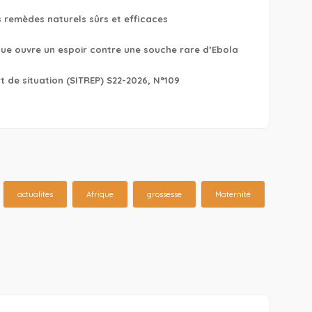
s remèdes naturels sûrs et efficaces
ique ouvre un espoir contre une souche rare d’Ebola
 de situation (SITREP) S22-2026, N°109
actualites
Afrique
grossesse
Maternité