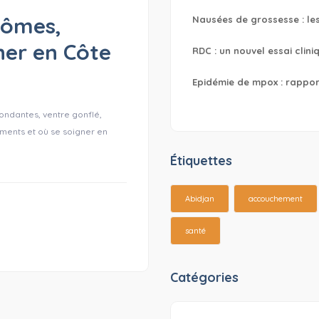
tômes,
Nausées de grossesse : le
ner en Côte
RDC : un nouvel essai clin
Epidémie de mpox : rapport
ondantes, ventre gonflé,
ments et où se soigner en
Étiquettes
Abidjan
accouchement
santé
Catégories