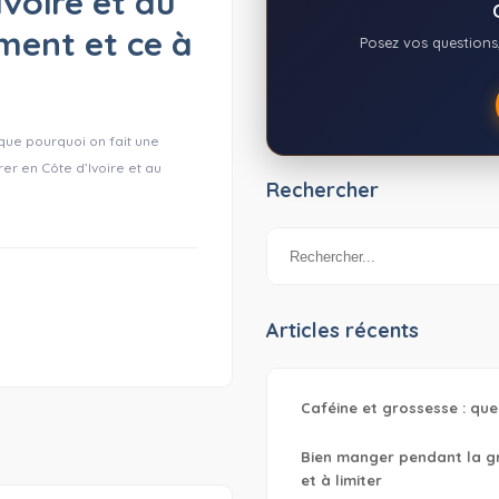
Ivoire et au
ment et ce à
Posez vos questions,
que pourquoi on fait une
r en Côte d’Ivoire et au
Rechercher
Articles récents
Caféine et grossesse : que
Bien manger pendant la gro
et à limiter