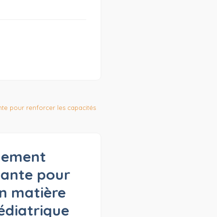
rnement
ovante pour
en matière
édiatrique