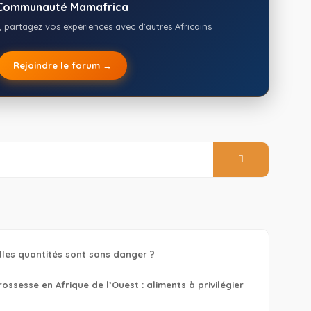
Communauté Mamafrica
 partagez vos expériences avec d’autres Africains
Rejoindre le forum →
lles quantités sont sans danger ?
ssesse en Afrique de l’Ouest : aliments à privilégier