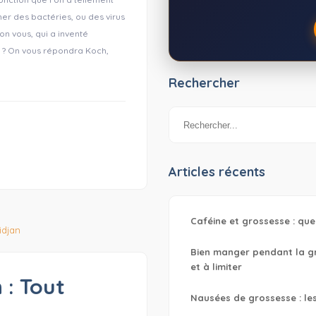
er des bactéries, ou des virus
on vous, qui a inventé
s ? On vous répondra Koch,
Rechercher
Articles récents
Caféine et grossesse : que
Bien manger pendant la gro
et à limiter
: Tout
Nausées de grossesse : le