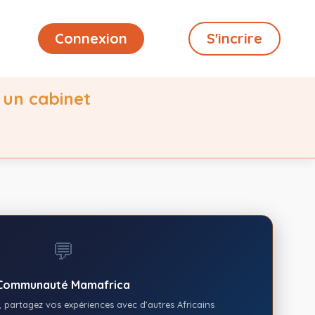
Connexion
S'incrire
 un cabinet
💬
Communauté Mamafrica
 partagez vos expériences avec d’autres Africains