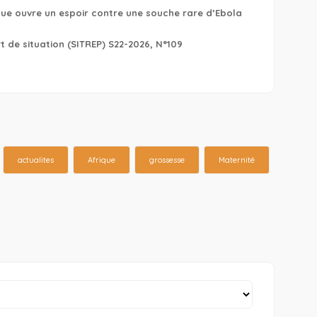
ique ouvre un espoir contre une souche rare d’Ebola
 de situation (SITREP) S22-2026, N°109
actualites
Afrique
grossesse
Maternité