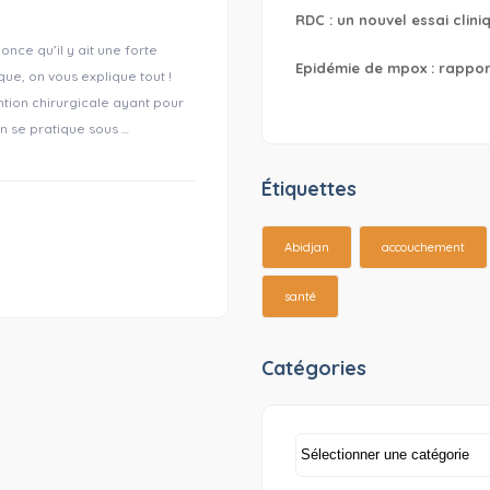
RDC : un nouvel essai clin
nce qu’il y ait une forte
Epidémie de mpox : rapport
ue, on vous explique tout !
ntion chirurgicale ayant pour
on se pratique sous …
Étiquettes
Abidjan
accouchement
santé
Catégories