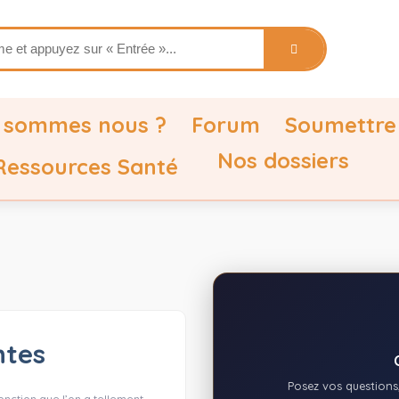
 sommes nous ?
Forum
Soumettre
Nos dossiers
 Ressources Santé
ntes
Posez vos questions,
onction que l’on a tellement