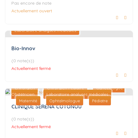
Pas encore de note
Actuellement ouvert
Laboratoire analyses médicales
Bio-Innov
(0 note(s))
Actuellement fermé
Chirurgien
Chirurgien Pédiatre
Gynécologue-
Obstétricien
Laboratoire analyses médicales
Maternité
Ophtalmologue
Pédiatre
CLINIQUE SERENA COTONOU
(0 note(s))
Actuellement fermé