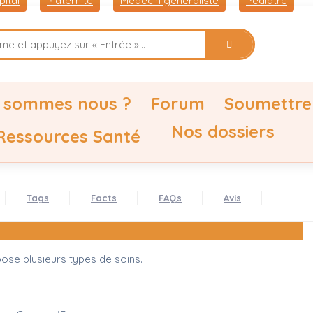
ital
Maternité
Médecin généraliste
Pédiatre
 sommes nous ?
Forum
Soumettre
Nos dossiers
 Ressources Santé
Tags
Facts
FAQs
Avis
ose plusieurs types de soins.