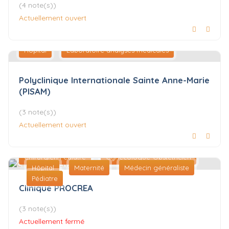
(4 note(s))
Actuellement ouvert
Hôpital
Laboratoire analyses médicales
Polyclinique Internationale Sainte Anne-Marie
(PISAM)
(3 note(s))
Actuellement ouvert
Chirurgien Pédiatre
Gynécologue-Obstétricien
Hôpital
Maternité
Médecin généraliste
Pédiatre
Clinique PROCREA
(3 note(s))
Actuellement fermé