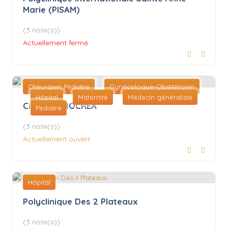
Marie (PISAM)
(3 note(s))
Actuellement fermé
Chirurgien Pédiatre
Gynécologue-Obstétricien
Hôpital
Maternité
Médecin généraliste
Clinique PROCREA
Pédiatre
(3 note(s))
Actuellement ouvert
Hôpital
Polyclinique Des 2 Plateaux
(3 note(s))