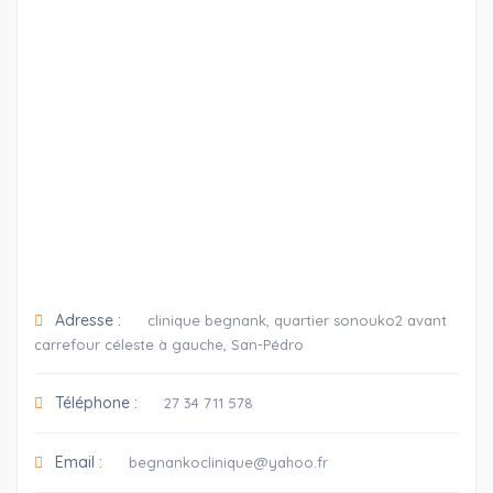
Adresse :
clinique begnank, quartier sonouko2 avant
carrefour céleste à gauche, San-Pédro
Téléphone :
27 34 711 578
Email :
begnankoclinique@yahoo.fr