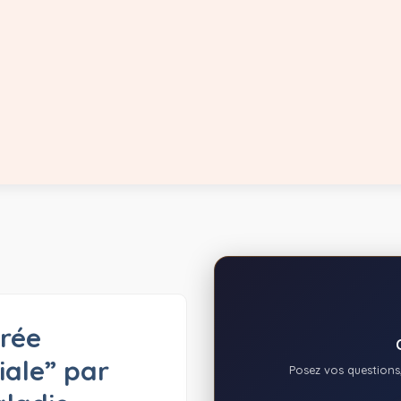
arée
iale” par
Posez vos questions,