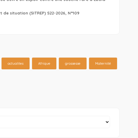
 de situation (SITREP) S22-2026, N°109
actualites
Afrique
grossesse
Maternité