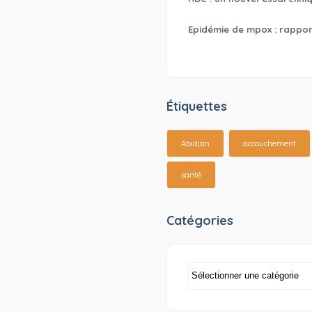
Epidémie de mpox : rapport
Étiquettes
Abidjan
accouchement
santé
Catégories
Catégories