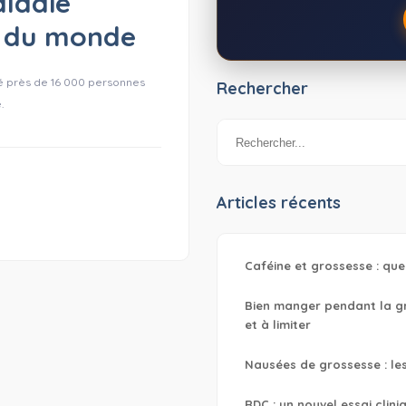
aladie
te du monde
hé près de 16 000 personnes
Rechercher
.
Articles récents
Caféine et grossesse : que
Bien manger pendant la gro
et à limiter
Nausées de grossesse : le
RDC : un nouvel essai clin