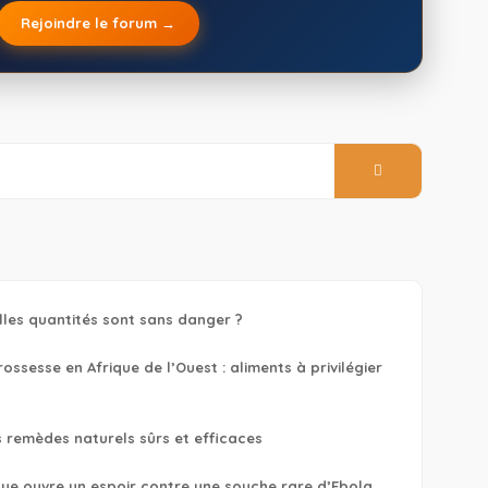
Rejoindre le forum →
lles quantités sont sans danger ?
ssesse en Afrique de l’Ouest : aliments à privilégier
s remèdes naturels sûrs et efficaces
ique ouvre un espoir contre une souche rare d’Ebola