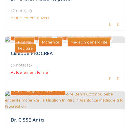
(2 note(s))
Actuellement ouvert
Chirurgien Pédiatre
Gynécologue-Obstétricien
Hôpital
Maternité
Médecin généraliste
Pédiatre
Clinique PROCREA
(3 note(s))
Actuellement fermé
Gynécologue-Obstétricien
Dr. CISSE Anta