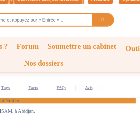
s ?
Forum
Soumettre un cabinet
Outi
Nos dossiers
Tags
Facts
FAQs
Avis
t Norbert
PISAM, à Abidjan.