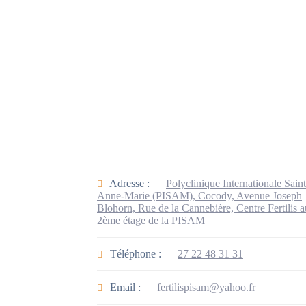
Adresse :
Polyclinique Internationale Sain
Anne-Marie (PISAM), Cocody, Avenue Joseph
Blohorn, Rue de la Cannebière, Centre Fertilis a
2ème étage de la PISAM
Téléphone :
27 22 48 31 31
Email :
fertilispisam@yahoo.fr