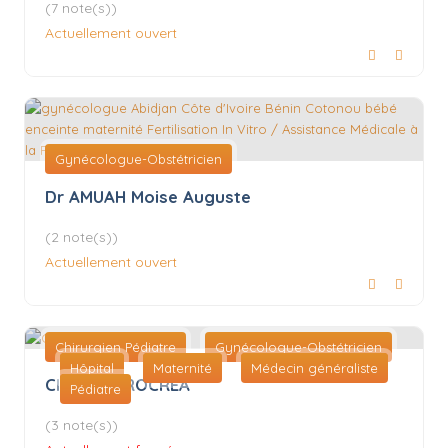
(7 note(s))
Actuellement ouvert
Gynécologue-Obstétricien
Dr AMUAH Moise Auguste
(2 note(s))
Actuellement ouvert
Chirurgien Pédiatre
Gynécologue-Obstétricien
Hôpital
Maternité
Médecin généraliste
Clinique PROCREA
Pédiatre
(3 note(s))