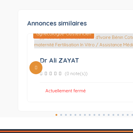
Annonces similaires
en
Gynécologue-Obstétricien
logue
Dr Ali ZAYAT
(0 note(s))
Actuellement fermé