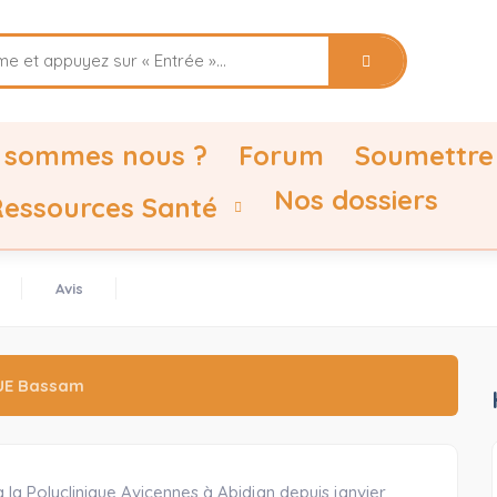
 sommes nous ?
Forum
Soumettre
Nos dossiers
 Ressources Santé
Avis
UE Bassam
la Polyclinique Avicennes à Abidjan depuis janvier