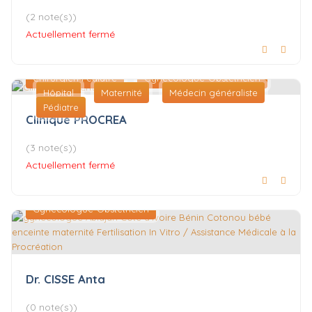
(2 note(s))
Actuellement fermé
Chirurgien Pédiatre
Gynécologue-Obstétricien
Hôpital
Maternité
Médecin généraliste
Pédiatre
Clinique PROCREA
(3 note(s))
Actuellement fermé
Gynécologue-Obstétricien
Dr. CISSE Anta
(0 note(s))