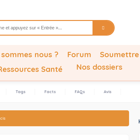
 sommes nous ?
Forum
Soumettre
Nos dossiers
 Ressources Santé
Tags
Facts
FAQs
Avis
cis