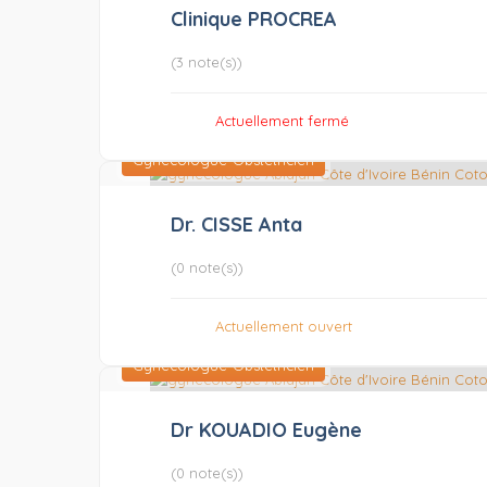
Clinique PROCREA
(3 note(s))
Actuellement fermé
Gynécologue-Obstétricien
Dr. CISSE Anta
(0 note(s))
Actuellement ouvert
Gynécologue-Obstétricien
Dr KOUADIO Eugène
(0 note(s))