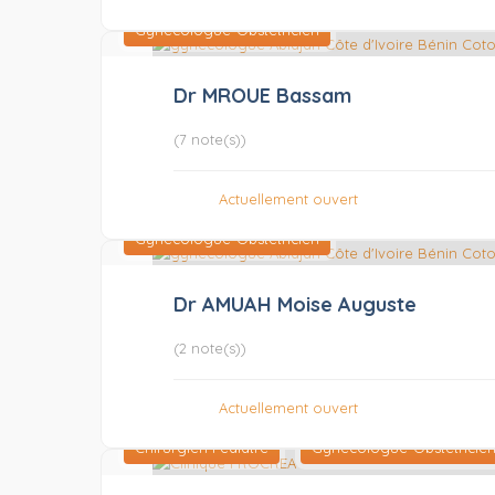
Gynécologue-Obstétricien
Dr MROUE Bassam
(7 note(s))
Actuellement ouvert
Gynécologue-Obstétricien
Dr AMUAH Moise Auguste
(2 note(s))
Actuellement ouvert
Chirurgien Pédiatre
Gynécologue-Obstétricie