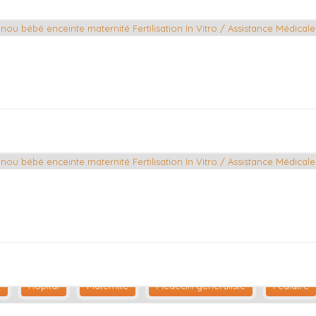
n
Hôpital
Maternité
Médecin généraliste
Pédiatre