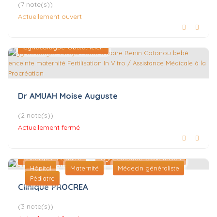
(7 note(s))
Actuellement ouvert
Gynécologue-Obstétricien
Dr AMUAH Moise Auguste
(2 note(s))
Actuellement fermé
Chirurgien Pédiatre
Gynécologue-Obstétricien
Hôpital
Maternité
Médecin généraliste
Pédiatre
Clinique PROCREA
(3 note(s))